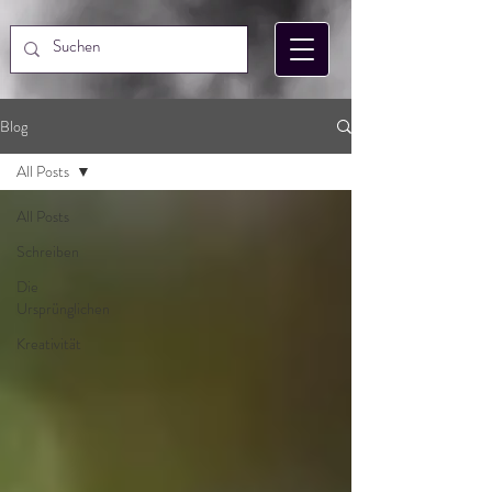
Blog
All Posts
All Posts
Schreiben
Die
Ursprünglichen
Kreativität